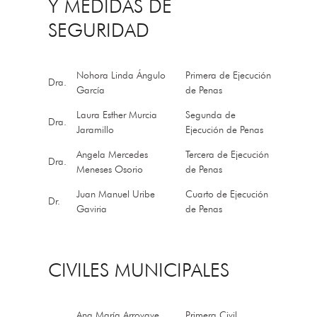
Y MEDIDAS DE
SEGURIDAD
Nohora Linda Ángulo
Primera de Ejecución
Dra.
García
de Penas
Laura Esther Murcia
Segunda de
Dra.
Jaramillo
Ejecución de Penas
Angela Mercedes
Tercera de Ejecución
Dra.
Meneses Osorio
de Penas
Juan Manuel Uribe
Cuarto de Ejecución
Dr.
Gaviria
de Penas
CIVILES MUNICIPALES
Ana María Arrovave
Primera Civil