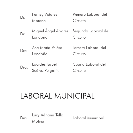
Ferney Vidales
Primero Laboral del
Dr.
Moreno
Circuito
Miguel Ángel Alvarez
Segundo Laboral del
Dr.
Londoño
Circuito
Ana María Peláez
Tercera Laboral del
Dra.
Londoño
Circuito
Lourdes Isabel
Cuarta Laboral del
Dra.
Suárez Pulgarín
Circuito
LABORAL MUNICIPAL
Lucy Adriana Tello
Dra.
Laboral Municipal
Molina