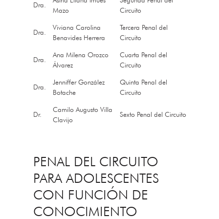
Astrid Eliana Imués
Segunda Penal del
Dra.
Mazo
Circuito
Viviana Carolina
Tercera Penal del
Dra.
Benavides Herrera
Circuito
Ana Milena Orozco
Cuarta Penal del
Dra.
Álvarez
Circuito
Jenniffer González
Quinta Penal del
Dra.
Botache
Circuito
Camilo Augusto Villa
Dr.
Sexto Penal del Circuito
Clavijo
PENAL DEL CIRCUITO
PARA ADOLESCENTES
CON FUNCIÓN DE
CONOCIMIENTO