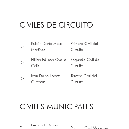
CIVILES DE CIRCUITO
Rubén Darío Meza
Primero Civil del
Dr.
Martínez
Circuito
Hilian Edilson Ovalle
Segundo Civil del
Dr.
Célis
Circuito
Iván Darío López
Tercero Civil del
Dr.
Guzmán
Circuito
CIVILES MUNICIPALES
Fernando Xamir
Dr.
Primero Civil Municipal