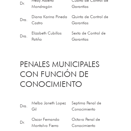
Fredy Alberto
Cuarto de Control de
Dr.
Mondragón
Garantías
Diana Karina Pineda
Quinta de Control de
Dra.
Castro
Garantías
Elizabeth Cubillos
Sexta de Control de
Dra.
Patiño
Garantías
PENALES MUNICIPALES
CON FUNCIÓN DE
CONOCIMIENTO
Melba Janeth Lopez
Septima Penal de
Dra.
Gil
Conocimiento
Oscar Fernando
Octavo Penal de
Dr.
Montalvo Fierro
Conocimiento