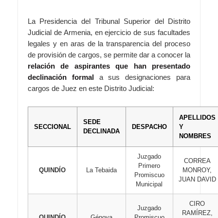
La Presidencia del Tribunal Superior del Distrito
Judicial de Armenia, en ejercicio de sus facultades
legales y en aras de la transparencia del proceso
de provisión de cargos, se permite dar a conocer la
relación de aspirantes que han presentado
declinación formal
a sus designaciones para
cargos de Juez en este Distrito Judicial:
APELLIDOS
SEDE
SECCIONAL
DESPACHO
Y
DECLINADA
NOMBRES
Juzgado
CORREA
Primero
QUINDÍO
La Tebaida
MONROY,
Promiscuo
JUAN DAVID
Municipal
CIRO
Juzgado
RAMÍREZ,
QUINDÍO
Génova
Promiscuo