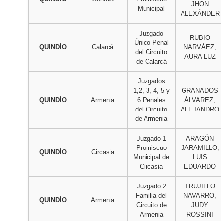
JHON
Municipal
ALEXÁNDER
Juzgado
RUBIO
Único Penal
QUINDÍO
Calarcá
NARVÁEZ,
del Circuito
AURA LUZ
de Calarcá
Juzgados
1,2, 3, 4, 5 y
GRANADOS
QUINDÍO
Armenia
6 Penales
ÁLVAREZ,
del Circuito
ALEJANDRO
de Armenia
Juzgado 1
ARAGÓN
Promiscuo
JARAMILLO,
QUINDÍO
Circasia
Municipal de
LUIS
Circasia
EDUARDO
Juzgado 2
TRUJILLO
Familia del
NAVARRO,
QUINDÍO
Armenia
Circuito de
JUDY
Armenia
ROSSINI