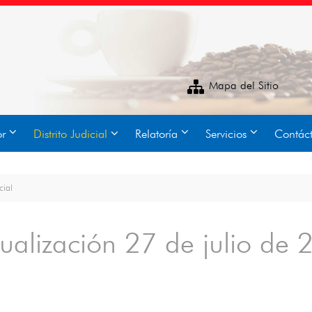
Mapa del Sitio
or
Distrito Judicial
Relatoría
Servicios
Contác
cial
tualización 27 de julio de